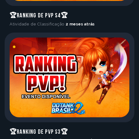
🏆Ranking de PvP S4🏆
Atividade de Classificação
2 meses atrás
🏆Ranking de PvP S3🏆