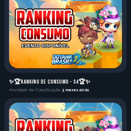
Fique por dentro de todas as novidades e
Idioma
eventos especiais. Venha fazer parte da
nossa comunidade!
Cancelar
Atualizar
Entrar no Discord
✨🏆Ranking de Consumo - S4🏆✨
Atividade de Classificação
3 meses atrás
Não quero receber notificações de lives