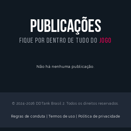
Publicações
Streamers parceiros ao vivo
Fique por dentro de tudo do
jogo
Confira quem está transmitindo agora e
entre na live!
Não há nenhuma publicação.
PARTICIPE DA
Idioma
© 2024-2026 DDTank Brasil 2. Todos os direitos reservados.
COMUNIDADE
Regras de conduta
|
Termos de uso
|
Política de privacidade
do
jogo