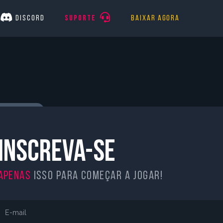
Discord
Suporte
Baixar agora
ceiros ao vivo
ora e entre na live!
Inscreva-se
Apenas
isso para começar a jogar!
E DA
Idioma
E-mail