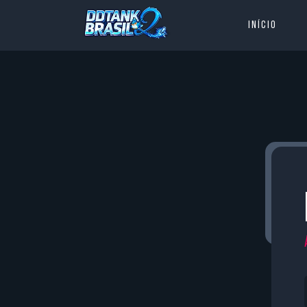
Início
Streamers par
Confira quem está transmitindo ag
PARTICIP