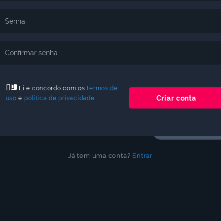
NIDADE
do
jogo
Senha
 todas as
 especiais.
Idioma
Confirmar senha
a nossa
Cancelar
Atualizar
Li e concordo com os
termos de
Criar conta
uso
e
política de privacidade
Discord
Já tem uma conta?
Entrar
es