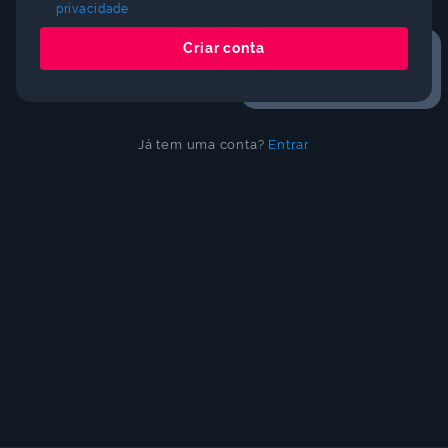
COMUNIDADE
do
jogo
privacidade
Criar conta
Fique por dentro de todas as novidades e
Idioma
eventos especiais. Venha fazer parte da
nossa comunidade!
Já tem uma conta?
Entrar
Cancelar
Atualizar
Entrar no Discord
Não quero receber notificações de lives