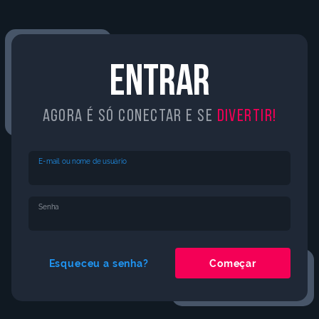
Entrar
Streamers parceiros ao vivo
Agora é só conectar e se
divertir!
Confira quem está transmitindo agora e
entre na live!
E-mail ou nome de usuário
Senha
PARTICIPE DA
Idioma
COMUNIDADE
Esqueceu a senha?
Começar
do
jogo